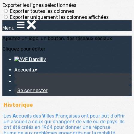
Exporter les lignes sélectionnées
Exporter toutes les colonnes
Exporter uniquement les colonnes affichées
Menu
Ajoutez un logo, un bouton, des réseaux sociaux
Cliquez pour éditer
Accueil
▴
▾
Se connecter
Historique
Les
A
ccueils des
V
illes
F
rançaises ont pour but d'offrir
un accueil à ceux qui changent de ville ou de pays. Ils
ont été créés en 1964 pour donner une réponse
humaine aux problèmes engendrés par la mobilité.