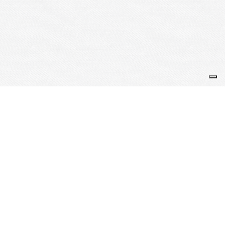
Je m'abonne à la newsletter
OK
Plan du site
Licences
Mentions légales
CGUV
Paramétrer vos cookies
Se connecter
Propulsé par AssoConnect, le logiciel des
associations